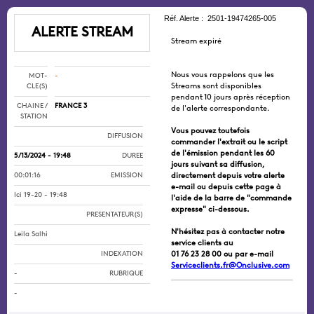
Réf. Alerte : 2501-19474265-005
ALERTE STREAM
Stream expiré
Nous vous rappelons que les
MOT-
-
CLE(S)
Streams sont disponibles
pendant 10 jours après réception
CHAINE /
FRANCE 3
de l'alerte correspondante.
STATION
Vous pouvez toutefois
DIFFUSION
commander l'extrait ou le script
de l'émission pendant les 60
5/13/2024 - 19:48
DUREE
jours suivant sa diffusion,
00:01:16
EMISSION
directement depuis votre alerte
e-mail ou depuis cette page à
Ici 19-20 - 19:48
l'aide de la barre de "commande
expresse" ci-dessous.
PRESENTATEUR(S)
N'hésitez pas à contacter notre
Leila Salhi
service clients au
INDEXATION
01 76 23 28 00 ou par e-mail
Serviceclients.fr@Onclusive.com
-
RUBRIQUE
-