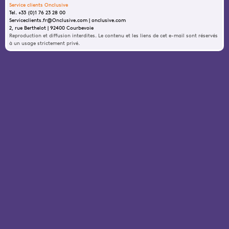
Service clients Onclusive
Tel. +33 (0)1 76 23 28 00
Serviceclients.fr@Onclusive.com | onclusive.com
2, rue Berthelot | 92400 Courbevoie
Reproduction et diffusion interdites. Le contenu et les liens de cet e-mail sont réservés
à un usage strictement privé.